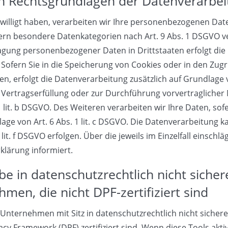
n Rechtsgrundlagen der Datenverarbei
willigt haben, verarbeiten wir Ihre personenbezogenen Daten 
ofern besondere Datenkategorien nach Art. 9 Abs. 1 DSGVO ve
tragung personenbezogener Daten in Drittstaaten erfolgt d
 Sofern Sie in die Speicherung von Cookies oder in den Zugrif
ben, erfolgt die Datenverarbeitung zusätzlich auf Grundlage v
ur Vertragserfüllung oder zur Durchführung vorvertragliche
 lit. b DSGVO. Des Weiteren verarbeiten wir Ihre Daten, sofe
lage von Art. 6 Abs. 1 lit. c DSGVO. Die Datenverarbeitung 
 lit. f DSGVO erfolgen. Über die jeweils im Einzelfall einsch
klärung informiert.
e in datenschutzrechtlich nicht sichere
en, die nicht DPF-zertifiziert sind
nternehmen mit Sitz in datenschutzrechtlich nicht sichere
cy Framework (DPF) zertifiziert sind. Wenn diese Tools akt