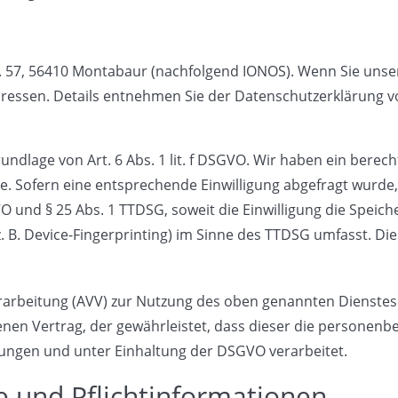
tr. 57, 56410 Montabaur (nachfolgend IONOS). Wenn Sie uns
-Adressen. Details entnehmen Sie der Datenschutzerklärung 
dlage von Art. 6 Abs. 1 lit. f DSGVO. Wir haben ein berech
e. Sofern eine entsprechende Einwilligung abgefragt wurde, 
GVO und § 25 Abs. 1 TTDSG, soweit die Einwilligung die Speic
 B. Device-Fingerprinting) im Sinne des TTDSG umfasst. Die E
rarbeitung (AVV) zur Nutzung des oben genannten Dienstes 
enen Vertrag, der gewährleistet, dass dieser die personen
ngen und unter Einhaltung der DSGVO verarbeitet.
 und Pflicht­informationen